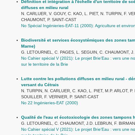
Définition et intégration à l'échelle d'un territoire de s
diffuses en milieu rural
N. CARLUER, V. GOUY, C. KAO, L. PIET, N. TURPIN, F. V
CHAUMONT, P. SAINT-CAST
No Spécial Ingénieries-EAT-11 (2000): Agriculture et envir
Biodiversité et services écosystémiques des zones tamp
Marne)
G. LETOURNEL, C. PAGES, L. SEGUIN, C. CHAUMONT, J
No Cahier spécial V (2021): Le projet Brie‘Eau : vers une n
sur le territoire de la Brie
Lutte contre les pollutions diffuses en milieu rural - 
versant du Cétrais
N. TURPIN, N. CARLUER, C. KAO, L. PIET, M.P. ARLOT, 
SOUILLER, F. VERNIER, P. SAINT-CAST
No 22 Ingénieries-EAT (2000)
Qualité de l'eau et écotoxicologie des zones tampons h
G. LETOURNEL, C. CHAUMONT, J.D. LEBRUN, F. BIRMAN
No Cahier spécial V (2021): Le projet Brie‘Eau : vers une n