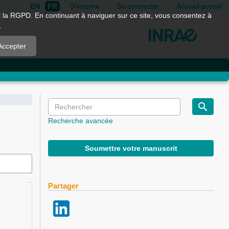
EN
FR
S'inscrire
Se connecter
Accueil portail
nt la RGPD. En continuant à naviguer sur ce site, vous consentez à
.
Accepter
Recherche avancée
Soumettre votre manuscrit
Partager