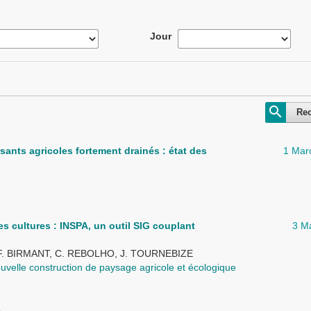
Jour
Re
sants agricoles fortement drainés : état des
1 Mar
es cultures : INSPA, un outil SIG couplant
3 M
F. BIRMANT, C. REBOLHO, J. TOURNEBIZE
ouvelle construction de paysage agricole et écologique