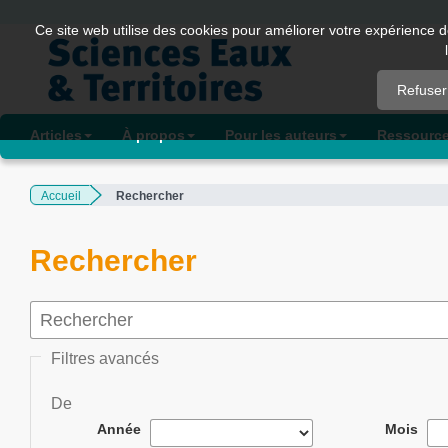
Quick
Ce site web utilise des cookies pour améliorer votre expérience d
jump
to
Refuser
page
content
Articles
À propos
Pour les auteurs
Ressourc
Main
Navigation
Accueil
Rechercher
Main
Content
Sidebar
Rechercher
Filtres avancés
De
Année
Mois