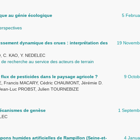
ique au génie écologique
5 Februa
erspectives
tissement dynamique des crues : interprétation des
19 Novemb
, C. KAO, Y. NEDELEC
s de recherche au service des acteurs de terrain
es flux de pesticides dans le paysage agricole ?
9 Octob
, Francis MACARY, Cédric CHAUMONT, Jérémie D.
Jean-Luc PROBST, Julien TOURNEBIZE
 mécanismes de genèse
1 Septemb
ELEC
ons humides artificielles de Rampillon (Seine-et-
4 Janua