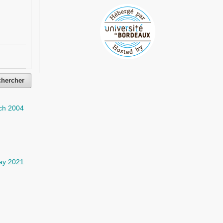
chercher
ch 2004
ay 2021