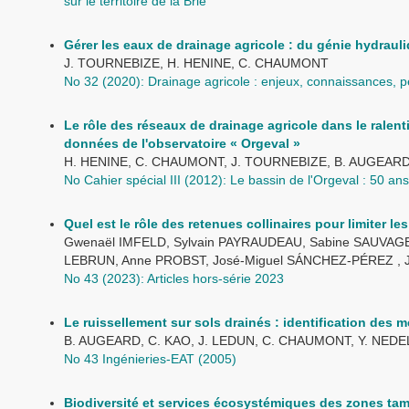
sur le territoire de la Brie
Gérer les eaux de drainage agricole : du génie hydraul
J. TOURNEBIZE, H. HENINE, C. CHAUMONT
No 32 (2020): Drainage agricole : enjeux, connaissances, p
Le rôle des réseaux de drainage agricole dans le ralen
données de l'observatoire « Orgeval »
H. HENINE, C. CHAUMONT, J. TOURNEBIZE, B. AUGEARD
No Cahier spécial III (2012): Le bassin de l'Orgeval : 50 an
Quel est le rôle des retenues collinaires pour limiter l
Gwenaël IMFELD, Sylvain PAYRAUDEAU, Sabine SAUVAGE
LEBRUN, Anne PROBST, José-Miguel SÁNCHEZ-PÉREZ , 
No 43 (2023): Articles hors-série 2023
Le ruissellement sur sols drainés : identification des
B. AUGEARD, C. KAO, J. LEDUN, C. CHAUMONT, Y. NED
No 43 Ingénieries-EAT (2005)
Biodiversité et services écosystémiques des zones tamp