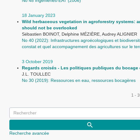
No 48 Ingénieries-EAT (2006)
18 January 2023
Wild herbaceous vegetation in agroforestry systems: a
should not be overlooked
Sébastien BOINOT, Delphine MÉZIÈRE, Audrey ALIGNIER
No 40 (2022): Infrastructures agroécologiques et biodiversit
constat et quel accompagnement des agricultures sur le terr
3 October 2019
Regards croisés - Les politiques publiques du bocage
J.L. TOULLEC
No 30 (2019): Ressources en eau, ressources bocagères
1 - 
Recherche avancée