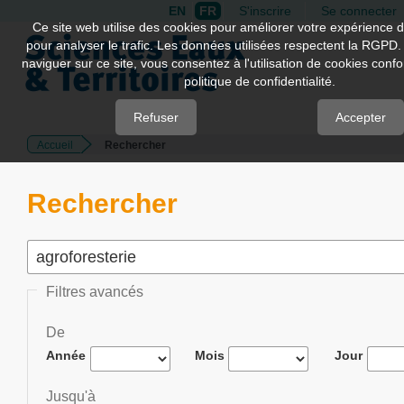
EN
FR
S'inscrire
Se connecter
Quick
Ce site web utilise des cookies pour améliorer votre expérience d
pour analyser le trafic. Les données utilisées respectent la RGPD.
jump
naviguer sur ce site, vous consentez à l'utilisation de cookies con
to
politique de confidentialité.
page
content
Refuser
Accepter
Accueil
Rechercher
Main
Navigation
Main
Rechercher
Content
Sidebar
Filtres avancés
De
Année
Mois
Jour
Jusqu'à