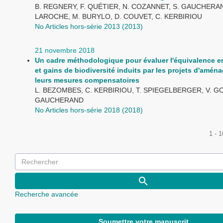
B. REGNERY, F. QUÉTIER, N. COZANNET, S. GAUCHERAN
LAROCHE, M. BURYLO, D. COUVET, C. KERBIRIOU
No Articles hors-série 2013 (2013)
21 novembre 2018
Un cadre méthodologique pour évaluer l'équivalence en
et gains de biodiversité induits par les projets d'amén
leurs mesures compensatoires
L. BEZOMBES, C. KERBIRIOU, T. SPIEGELBERGER, V. G
GAUCHERAND
No Articles hors-série 2018 (2018)
1 - 
Recherche avancée
Soumettre votre manuscrit