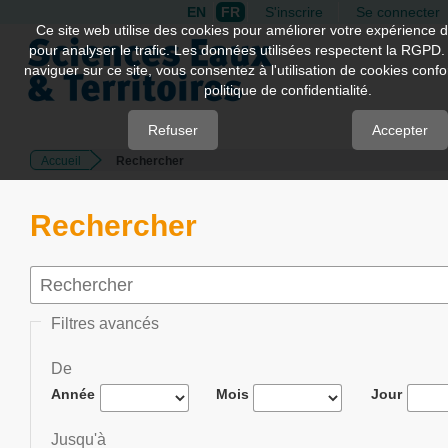
EN
FR
S'inscrire
Se connecter
Quick
Ce site web utilise des cookies pour améliorer votre expérience d
pour analyser le trafic. Les données utilisées respectent la RGPD.
jump
naviguer sur ce site, vous consentez à l'utilisation de cookies con
to
politique de confidentialité.
page
content
Refuser
Accepter
Accueil
Rechercher
Main
Navigation
Main
Rechercher
Content
Sidebar
Filtres avancés
De
Année
Mois
Jour
Jusqu'à