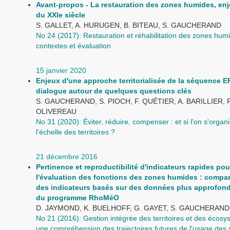
Avant-propos - La restauration des zones humides, en
du XXIe siècle
S. GALLET, A. HURUGEN, B. BITEAU, S. GAUCHERAND
No 24 (2017): Restauration et réhabilitation des zones humi
contextes et évaluation
15 janvier 2020
Enjeux d'une approche territorialisée de la séquence E
dialogue autour de quelques questions clés
S. GAUCHERAND, S. PIOCH, F. QUÉTIER, A. BARILLIER, F
OLIVEREAU
No 31 (2020): Éviter, réduire, compenser : et si l'on s'organi
l'échelle des territoires ?
21 décembre 2016
Pertinence et reproductibilité d'indicateurs rapides pou
l'évaluation des fonctions des zones humides : compa
des indicateurs basés sur des données plus approfond
du programme RhoMéO
D. JAYMOND, K. BUELHOFF, G. GAYET, S. GAUCHERAND
No 21 (2016): Gestion intégrée des territoires et des écosy
une compréhension des trajectoires futures de l'usage des s