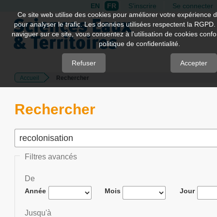
EN
FR
S'inscrire
Se connecter
Quick
Ce site web utilise des cookies pour améliorer votre expérience d
pour analyser le trafic. Les données utilisées respectent la RGPD.
jump
naviguer sur ce site, vous consentez à l'utilisation de cookies con
to
politique de confidentialité.
page
content
Refuser
Accepter
Accueil
Rechercher
Main
Navigation
Main
Rechercher
Content
Sidebar
Filtres avancés
De
Année
Mois
Jour
Jusqu'à