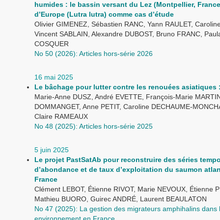
humides : le bassin versant du Lez (Montpellier, France)
d’Europe (Lutra lutra) comme cas d’étude
Olivier GIMENEZ, Sébastien RANC, Yann RAULET, Carolin
Vincent SABLAIN, Alexandre DUBOST, Bruno FRANC, Paula 
COSQUER
No 50 (2026): Articles hors-série 2026
16 mai 2025
Le bâchage pour lutter contre les renouées asiatiques : 
Marie-Anne DUSZ, André EVETTE, François-Marie MARTI
DOMMANGET, Anne PETIT, Caroline DECHAUME-MONC
Claire RAMEAUX
No 48 (2025): Articles hors-série 2025
5 juin 2025
Le projet PastSatAb pour reconstruire des séries tempo
d’abondance et de taux d’exploitation du saumon atla
France
Clément LEBOT, Étienne RIVOT, Marie NEVOUX, Étienne 
Mathieu BUORO, Guirec ANDRÉ, Laurent BEAULATON
No 47 (2025): La gestion des migrateurs amphihalins dans 
environnement en France