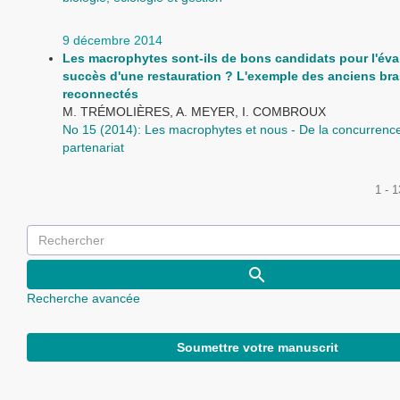
9 décembre 2014
Les macrophytes sont-ils de bons candidats pour l'éva
succès d'une restauration ? L'exemple des anciens br
reconnectés
M. TRÉMOLIÈRES, A. MEYER, I. COMBROUX
No 15 (2014): Les macrophytes et nous - De la concurrenc
partenariat
1 - 
Recherche avancée
Soumettre votre manuscrit