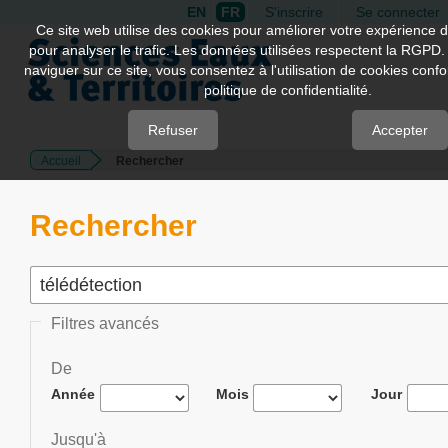
EN
FR
S'inscrire
Se connecter
Quick
Ce site web utilise des cookies pour améliorer votre expérience d
pour analyser le trafic. Les données utilisées respectent la RGPD.
jump
naviguer sur ce site, vous consentez à l'utilisation de cookies con
to
politique de confidentialité.
page
content
Refuser
Accepter
Accueil
Rechercher
Main
Navigation
Main
Rechercher
Content
Sidebar
Filtres avancés
De
Année
Mois
Jour
Jusqu'à