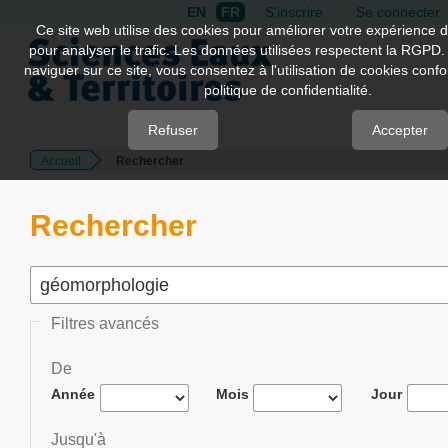
EN
FR
S'inscrire
Se connecter
Quick
Ce site web utilise des cookies pour améliorer votre expérience d
pour analyser le trafic. Les données utilisées respectent la RGPD.
jump
naviguer sur ce site, vous consentez à l'utilisation de cookies con
to
politique de confidentialité.
page
content
Refuser
Accepter
Accueil
Rechercher
Main
Navigation
Main
Rechercher
Content
Sidebar
Filtres avancés
De
Année
Mois
Jour
Jusqu'à