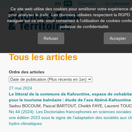
EN
FR
S'inscrire
Se connecter
Quick
Ce site web utilise des cookies pour améliorer votre expérience d
pour analyser le trafic. Les données utilisées respectent la RGPD.
jump
naviguer sur ce site, vous consentez à l'utilisation de cookies con
to
politique de confidentialité.
page
content
Refuser
Accepter
Main
Tous les articles
Navigation
Main
Content
Ordre des articles
Sidebar
27 mai 2024
Le littoral de la commune de Kafountine, espace de cohabitati
pour le tourisme balnéaire : étude de l’axe Abéné-Kafountine
Sadou BOCOUM, Pascal BARTOUT, Cheikh FAYE, Laurent TOU
No 44 (2024): Les Doctoriales francophones en sciences sociales 
une édition 2023 sous le signe de l’adaptation des sociétés aux
hydro-climatiques