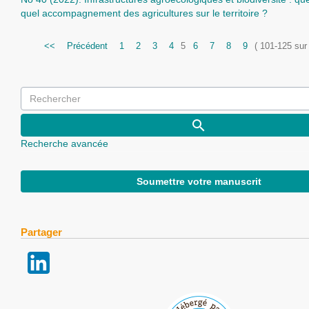
quel accompagnement des agricultures sur le territoire ?
<<
Précédent
1
2
3
4
5
6
7
8
9
( 101-125 sur
Recherche avancée
Soumettre votre manuscrit
Partager