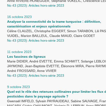
Anne RIVIÈRE-HONEGGER, Stéphanie VUKELIC, Crescience L
No 43 (2023): Articles hors-série 2023
16 octobre 2023
Analyser la connectivité de la trame turquoise : définition,
caractérisation et enjeux opérationnels
Céline CLAUZEL, Christophe EGGERT, Simon TARABON, Lili PAS
VUIDEL, Marion BAILLEUL, Claude MIAUD, Claire GODET
No 43 (2023): Articles hors-série 2023
11 octobre 2023
Les fascines de ligneux
Marie DIDIER, André EVETTE, Emma SCHMITT, Solange LEBLOIS
JAYMOND, Jean-Baptiste EVETTE, Éléonore MIRA, Pierre RAYMO
André FROSSARD, Anne VIVIER
No 43 (2023): Articles hors-série 2023
9 octobre 2023
Quel est le rôle des retenues collinaires pour limiter les flux 
pesticides dans le paysage agricole ?
Gwenaël IMFELD, Sylvain PAYRAUDEAU, Sabine SAUVAGE, Fran
MACARY, Cédric CHAUMONT, Jérémie D. LEBRUN, Anne PROBST