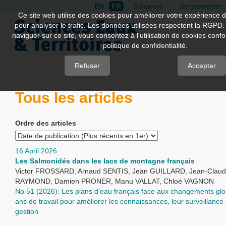
EN
FR
S'inscrire
Se connecter
Quick
Ce site web utilise des cookies pour améliorer votre expérience d
pour analyser le trafic. Les données utilisées respectent la RGPD.
jump
naviguer sur ce site, vous consentez à l'utilisation de cookies con
to
politique de confidentialité.
page
content
Refuser
Accepter
Main
Tous les articles
Navigation
Main
Content
Ordre des articles
Sidebar
16 April 2026
Les Salmonidés dans les lacs de montagne français
Victor FROSSARD, Arnaud SENTIS, Jean GUILLARD, Jean-Clau
RAYMOND, Damien PRONER, Manu VALLAT, Chloé VAGNON
No 51 (2026): Les plans d’eau français face aux changements glo
ans de travail pour améliorer les connaissances, leur surveillance 
gestion