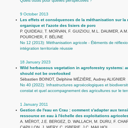
Quels outils pour quelles perspectives ?
9 October 2013
Les effets et conséquences de la méthanisation sur la 
organique et l'azote des lisiers de porc
P. QUIDEAU, T. MORVAN, F. GUIZIOU, M.L. DAUMER, A.M
POURCHER, F. BÉLINE
No 12 (2013): Méthanisation agricole - Éléments de réflexi
intégration territoriale réussie
18 January 2023
Wild herbaceous vegetation in agroforestry systems: a
should not be overlooked
Sébastien BOINOT, Delphine MÉZIÈRE, Audrey ALIGNIER
No 40 (2022): Infrastructures agroécologiques et biodiversit
constat et quel accompagnement des agricultures sur le terr
1 January 2011
Gestion de l'eau en Crau : comment s'adapter aux tensi
ressource en eau à l'échelle des exploitations agricole
A. MÉROT, J.E. BERGEZ, D. WALLACH, M. DURU, F. CHA
CAPILLON, J. WERY, C. ISBERIE, J.C. MAILHOL