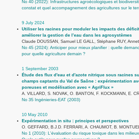
No 40 (2022): Infrastructures agroécologiques et biodiversit
constat et quel accompagnement des agricultures sur le terr
9 July 2024
Utiliser les racines pour moduler les impacts des défici
améliorer la gestion de l’eau dans les agrosystèmes
Claude DOUSSAN, Samuel LE GALL, Stéphane RUY, Anne
No 45 (2024): Anticiper pour mieux planifier : quelle dema
pour quelle agriculture demain ?
1 September 2003
Étude des flux d'eau et d'azote nitrique sous racines s
champs captants du Val de Saône : expérimentation a
poreuses et modélisation avec « AgriFlux »
A. VILLARD, S. NOVAK, O. BANTON, F. KOCKMANN, E. C
No 35 Ingénieries-EAT (2003)
10 May 2010
Expérimentation in situ : principes et perspectives
O. GEFFARD, B.J.D. FERRARI, A. CHAUMOT, B. MONTUE
No 1 (2010): L'évaluation du risque toxique dans les milieu