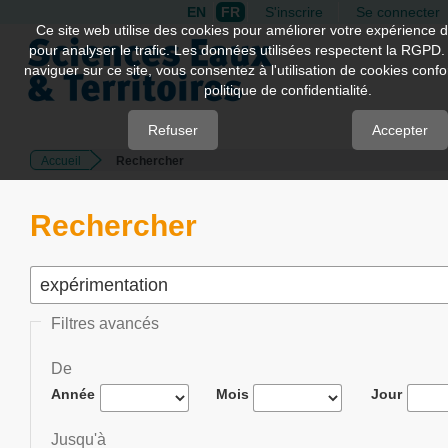
EN
FR
S'inscrire
Se connecter
Quick
Ce site web utilise des cookies pour améliorer votre expérience d
pour analyser le trafic. Les données utilisées respectent la RGPD.
jump
naviguer sur ce site, vous consentez à l'utilisation de cookies con
to
politique de confidentialité.
page
content
Refuser
Accepter
Accueil
Rechercher
Main
Navigation
Main
Rechercher
Content
Sidebar
Filtres avancés
De
Année
Mois
Jour
Jusqu'à