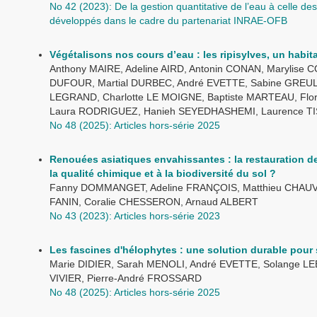
No 42 (2023): De la gestion quantitative de l’eau à celle 
développés dans le cadre du partenariat INRAE-OFB
Végétalisons nos cours d’eau : les ripisylves, un habit
Anthony MAIRE, Adeline AIRD, Antonin CONAN, Marylise
DUFOUR, Martial DURBEC, André EVETTE, Sabine GREULI
LEGRAND, Charlotte LE MOIGNE, Baptiste MARTEAU, Flor
Laura RODRIGUEZ, Hanieh SEYEDHASHEMI, Laurence TIS
No 48 (2025): Articles hors-série 2025
Renouées asiatiques envahissantes : la restauration de 
la qualité chimique et à la biodiversité du sol ?
Fanny DOMMANGET, Adeline FRANÇOIS, Matthieu CHAUVAT
FANIN, Coralie CHESSERON, Arnaud ALBERT
No 43 (2023): Articles hors-série 2023
Les fascines d'hélophytes : une solution durable pour st
Marie DIDIER, Sarah MENOLI, André EVETTE, Solange LE
VIVIER, Pierre-André FROSSARD
No 48 (2025): Articles hors-série 2025