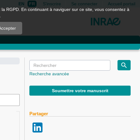
EN
FR
S'inscrire
Se connecter
Accueil portail
nt la RGPD. En continuant à naviguer sur ce site, vous consentez à
.
Accepter
Recherche avancée
Soumettre votre manuscrit
Partager