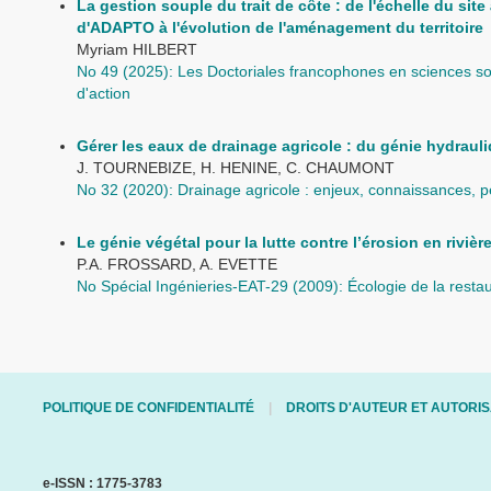
La gestion souple du trait de côte : de l'échelle du site 
d'ADAPTO à l'évolution de l'aménagement du territoire
Myriam HILBERT
No 49 (2025): Les Doctoriales francophones en sciences soc
d'action
Gérer les eaux de drainage agricole : du génie hydraul
J. TOURNEBIZE, H. HENINE, C. CHAUMONT
No 32 (2020): Drainage agricole : enjeux, connaissances, p
Le génie végétal pour la lutte contre l’érosion en rivièr
P.A. FROSSARD, A. EVETTE
No Spécial Ingénieries-EAT-29 (2009): Écologie de la restau
POLITIQUE DE CONFIDENTIALITÉ
DROITS D'AUTEUR ET AUTORIS
e-ISSN : 1775-3783