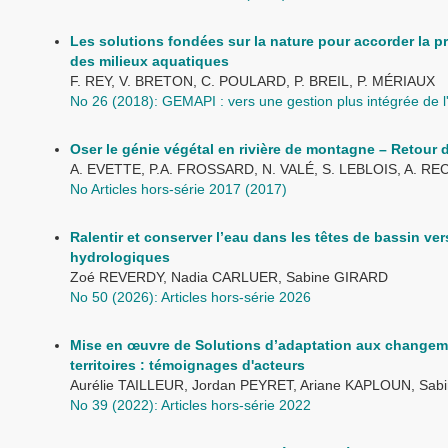
Les solutions fondées sur la nature pour accorder la p
des milieux aquatiques
F. REY, V. BRETON, C. POULARD, P. BREIL, P. MÉRIAUX
No 26 (2018): GEMAPI : vers une gestion plus intégrée de l'e
Oser le génie végétal en rivière de montagne – Retour 
A. EVETTE, P.A. FROSSARD, N. VALÉ, S. LEBLOIS, A. RE
No Articles hors-série 2017 (2017)
Ralentir et conserver l’eau dans les têtes de bassin ver
hydrologiques
Zoé REVERDY, Nadia CARLUER, Sabine GIRARD
No 50 (2026): Articles hors-série 2026
Mise en œuvre de Solutions d’adaptation aux changeme
territoires : témoignages d'acteurs
Aurélie TAILLEUR, Jordan PEYRET, Ariane KAPLOUN, Sab
No 39 (2022): Articles hors-série 2022