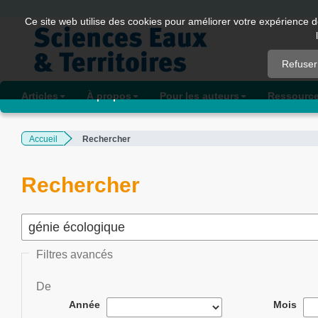
Quick
Ce site web utilise des cookies pour améliorer votre expérience d
jump
to
Refuser
page
content
Articles
À propos
Pour les auteurs
Ressourc
Main
Navigation
Accueil
Rechercher
Main
Content
Sidebar
Rechercher
Filtres avancés
De
Année
Mois