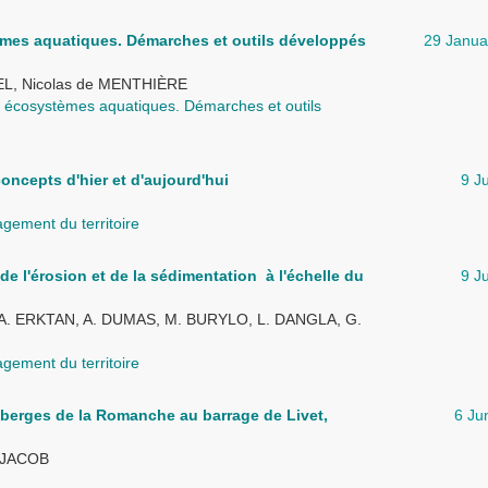
tèmes aquatiques. Démarches et outils développés
29 Janua
L, Nicolas de MENTHIÈRE
des écosystèmes aquatiques. Démarches et outils
oncepts d'hier et d'aujourd'hui
9 J
gement du territoire
de l'érosion et de la sédimentation à l'échelle du
9 J
 A. ERKTAN, A. DUMAS, M. BURYLO, L. DANGLA, G.
gement du territoire
e berges de la Romanche au barrage de Livet,
6 Ju
 JACOB