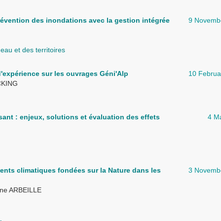
révention des inondations avec la gestion intégrée
9 Novemb
au et des territoires
d'expérience sur les ouvrages Géni'Alp
10 Februa
CKING
sant : enjeux, solutions et évaluation des effets
4 M
nts climatiques fondées sur la Nature dans les
3 Novemb
ine ARBEILLE