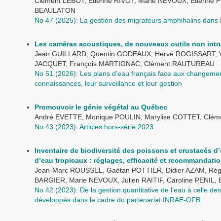
Clément LEBOT, Étienne RIVOT, Marie NEVOUX, Étienne 
BEAULATON
No 47 (2025): La gestion des migrateurs amphihalins dans
Les caméras acoustiques, de nouveaux outils non intrus
Jean GUILLARD, Quentin GODEAUX, Hervé ROGISSART, 
JACQUET, François MARTIGNAC, Clément RAUTUREAU
No 51 (2026): Les plans d’eau français face aux changements
connaissances, leur surveillance et leur gestion
Promouvoir le génie végétal au Québec
André EVETTE, Monique POULIN, Marylise COTTET, Cl
No 43 (2023): Articles hors-série 2023
Inventaire de biodiversité des poissons et crustacés d’
d’eau tropicaux : réglages, efficacité et recommandati
Jean-Marc ROUSSEL, Gaétan POTTIER, Didier AZAM, Ré
BARGIER, Marie NEVOUX, Julien RAITIF, Caroline PENI
No 42 (2023): De la gestion quantitative de l’eau à celle 
développés dans le cadre du partenariat INRAE-OFB