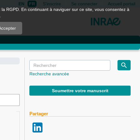
EN
FR
S'inscrire
Se connecter
Accueil portail
nt la RGPD. En continuant à naviguer sur ce site, vous consentez à
.
Accepter
Recherche avancée
Soumettre votre manuscrit
Partager