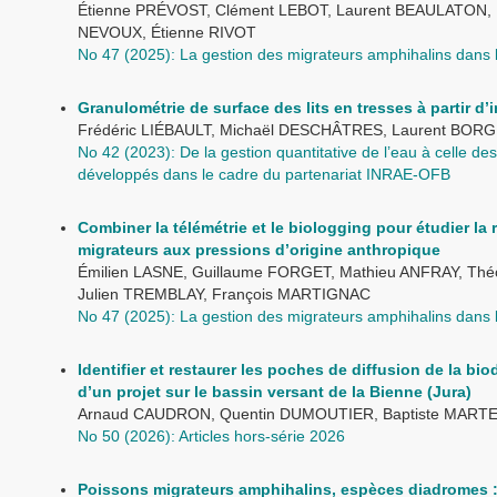
Étienne PRÉVOST, Clément LEBOT, Laurent BEAULATON, 
NEVOUX, Étienne RIVOT
No 47 (2025): La gestion des migrateurs amphihalins dans
Granulométrie de surface des lits en tresses à partir d
Frédéric LIÉBAULT, Michaël DESCHÂTRES, Laurent BORG
No 42 (2023): De la gestion quantitative de l’eau à celle 
développés dans le cadre du partenariat INRAE-OFB
Combiner la télémétrie et le biologging pour étudier 
migrateurs aux pressions d’origine anthropique
Émilien LASNE, Guillaume FORGET, Mathieu ANFRAY, T
Julien TREMBLAY, François MARTIGNAC
No 47 (2025): La gestion des migrateurs amphihalins dans
Identifier et restaurer les poches de diffusion de la bi
d’un projet sur le bassin versant de la Bienne (Jura)
Arnaud CAUDRON, Quentin DUMOUTIER, Baptiste MARTEA
No 50 (2026): Articles hors-série 2026
Poissons migrateurs amphihalins, espèces diadromes : 