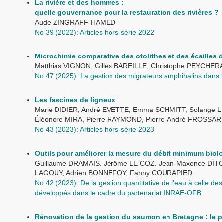
La rivière et des hommes :
quelle gouvernance pour la restauration des rivières ?
Aude ZINGRAFF-HAMED
No 39 (2022): Articles hors-série 2022
Microchimie comparative des otolithes et des écailles 
Matthias VIGNON, Gilles BAREILLE, Christophe PEYCHE
No 47 (2025): La gestion des migrateurs amphihalins dans
Les fascines de ligneux
Marie DIDIER, André EVETTE, Emma SCHMITT, Solange L
Éléonore MIRA, Pierre RAYMOND, Pierre-André FROSSAR
No 43 (2023): Articles hors-série 2023
Outils pour améliorer la mesure du débit minimum biol
Guillaume DRAMAIS, Jérôme LE COZ, Jean-Maxence DITC
LAGOUY, Adrien BONNEFOY, Fanny COURAPIED
No 42 (2023): De la gestion quantitative de l’eau à celle 
développés dans le cadre du partenariat INRAE-OFB
Rénovation de la gestion du saumon en Bretagne : le