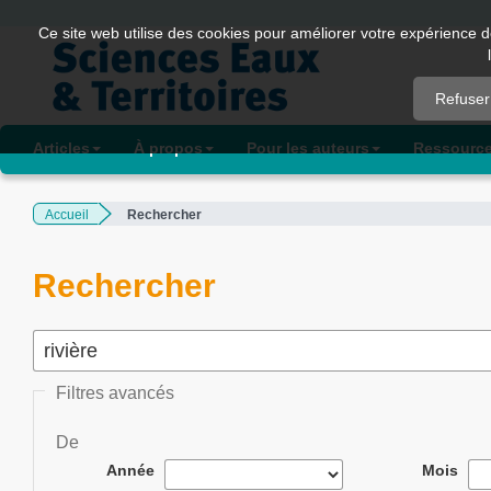
Quick
Ce site web utilise des cookies pour améliorer votre expérience d
jump
to
Refuser
page
content
Articles
À propos
Pour les auteurs
Ressourc
Main
Navigation
Accueil
Rechercher
Main
Content
Sidebar
Rechercher
Filtres avancés
De
Année
Mois