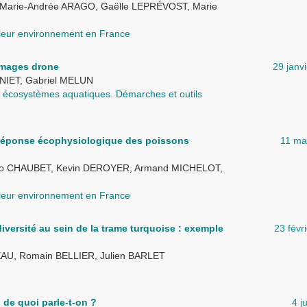
Marie-Andrée ARAGO, Gaëlle LEPRÉVOST, Marie
 leur environnement en France
’images drone
29 janv
NIET, Gabriel MELUN
des écosystèmes aquatiques. Démarches et outils
la réponse écophysiologique des poissons
11 ma
héo CHAUBET, Kevin DEROYER, Armand MICHELOT,
 leur environnement en France
odiversité au sein de la trame turquoise : exemple
23 févr
U, Romain BELLIER, Julien BARLET
de quoi parle-t-on ?
4 j