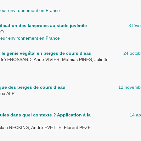
 leur environnement en France
fication des lamproies au stade juvénile
3 févr
NO
 leur environnement en France
r le génie végétal en berges de cours d’eau
24 octob
dré FROSSARD, Anne VIVIER, Mathias PIRES, Juliette
ique des berges de cours d’eau
12 novemb
ria ALP
ules dans quel contexte ? Application à la
14 ao
lain RECKING, André EVETTE, Florent PEZET