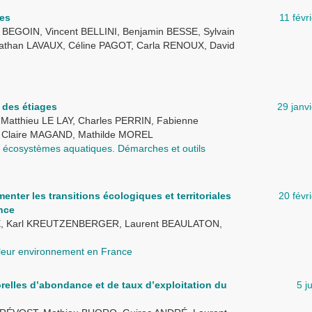
tes
11 févr
BEGOIN, Vincent BELLINI, Benjamin BESSE, Sylvain
athan LAVAUX, Céline PAGOT, Carla RENOUX, David
 des étiages
29 janv
Matthieu LE LAY, Charles PERRIN, Fabienne
 Claire MAGAND, Mathilde MOREL
des écosystèmes aquatiques. Démarches et outils
nter les transitions écologiques et territoriales
20 févr
nce
É, Karl KREUTZENBERGER, Laurent BEAULATON,
 leur environnement en France
relles d’abondance et de taux d’exploitation du
5 j