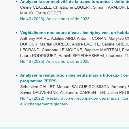
Analyser la connectivité de la trame turquoise : définit
Céline CLAUZEL, Christophe EGGERT, Simon TARABON, Lil
MIAUD, Claire GODET
No 43 (2023): Articles hors-série 2023
Végétalisons nos cours d’eau : les ripisylves, un habit
Anthony MAIRE, Adeline AIRD, Antonin CONAN, Marylise
DUFOUR, Martial DURBEC, André EVETTE, Sabine GREULI
LEGRAND, Charlotte LE MOIGNE, Baptiste MARTEAU, Flor
Laura RODRIGUEZ, Hanieh SEYEDHASHEMI, Laurence TIS
No 48 (2025): Articles hors-série 2025
Analyser la restauration des petits marais littoraux : o
programme PEPPS
Sébastien GALLET, Manuel SALGUEIRO-SIMON, Anthony 
Xavier DAUVERGNE, Alexandre CARPENTIER, Julien PÉTI
No 41 (2022): Restauration et reconnexion des marais litto
aux changements globaux