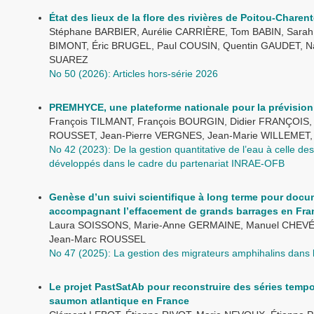
État des lieux de la flore des rivières de Poitou-Charen
Stéphane BARBIER, Aurélie CARRIÈRE, Tom BABIN, Sarah 
BIMONT, Éric BRUGEL, Paul COUSIN, Quentin GAUDET, N
SUAREZ
No 50 (2026): Articles hors-série 2026
PREMHYCE, une plateforme nationale pour la prévision
François TILMANT, François BOURGIN, Didier FRANÇOIS, 
ROUSSET, Jean-Pierre VERGNES, Jean-Marie WILLEMET,
No 42 (2023): De la gestion quantitative de l’eau à celle 
développés dans le cadre du partenariat INRAE-OFB
Genèse d’un suivi scientifique à long terme pour docume
accompagnant l’effacement de grands barrages en Fra
Laura SOISSONS, Marie-Anne GERMAINE, Manuel CHEV
Jean-Marc ROUSSEL
No 47 (2025): La gestion des migrateurs amphihalins dans
Le projet PastSatAb pour reconstruire des séries tempo
saumon atlantique en France