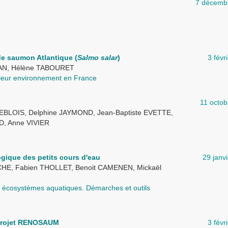
7 décemb
de saumon Atlantique (
Salmo salar
)
3 févr
RAN, Hélène TABOURET
 leur environnement en France
11 octo
EBLOIS, Delphine JAYMOND, Jean-Baptiste EVETTE,
D, Anne VIVIER
ogique des petits cours d'eau
29 janv
HE, Fabien THOLLET, Benoit CAMENEN, Mickaël
des écosystèmes aquatiques. Démarches et outils
 projet RENOSAUM
3 févr