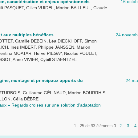
ion, caractérisation et enjeux opérationnels
16 octob
i PASQUET, Gilles VUIDEL, Marion BAILLEUL, Claude
at aux multiples bénéfices
24 novemb
 COTTET, Camille DEBEIN, Léa DIECKHOFF, Simon
CH, Ines IMBERT, Philippe JANSSEN, Marion
entina MOATAR, Hervé PIEGAY, Nicolas POULET,
SOT, Anne VIVIER, Cybill STAENTZEL
rigine, montage et principaux apports du
24 ma
STURBOIS, Guillaume GÉLINAUD, Marion BOURRHIS,
LLON, Célia DÈBRE
raux – Regards croisés sur une solution d'adaptation
1 - 25 de 93 éléments
1
2
3
4