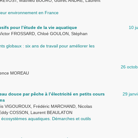
PRÉVOST, Mathieu BUORO, Guirec ANDRÉ, Laurent
 leur environnement en France
ifs pour l’étude de la vie aquatique
10 j
Victor FROSSARD, Chloé GOULON, Stéphan
 globaux : six ans de travail pour améliorer les
26 octob
émence MOREAU
eau douce par pêche à l’électricité en petits cours
29 janv
ons
gis VIGOUROUX, Frédéric MARCHAND, Nicolas
L, Eddy COSSON, Laurent BEAULATON
des écosystèmes aquatiques. Démarches et outils